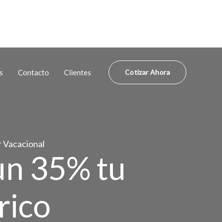
s
Contacto
Clientes
Cotizar Ahora
r Vacacional
un 35% tu
rico