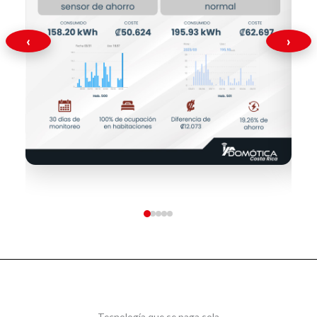
‹
›
Tecnología que se paga sola