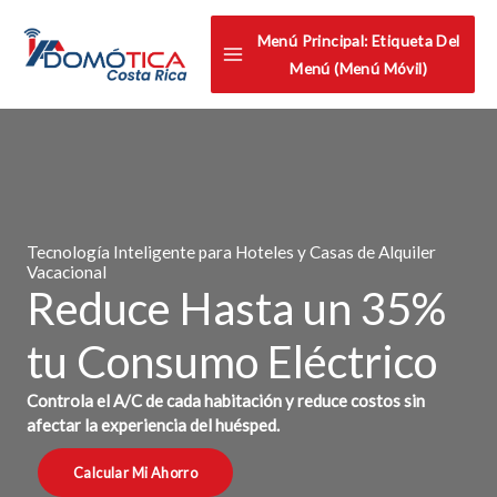
Omitir
Menú Principal: Etiqueta Del
e
Menú (menú Móvil)
ir
al
contenido
Tecnología Inteligente para Hoteles y Casas de Alquiler
Vacacional
Reduce Hasta un 35%
tu Consumo Eléctrico
Controla el A/C de cada habitación y reduce costos sin
afectar la experiencia del huésped.
Calcular Mi Ahorro