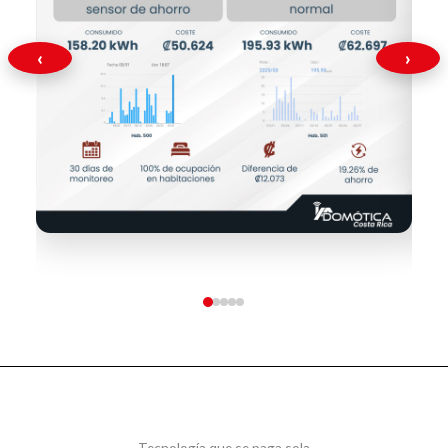
‹
›
Tecnología que se paga sola