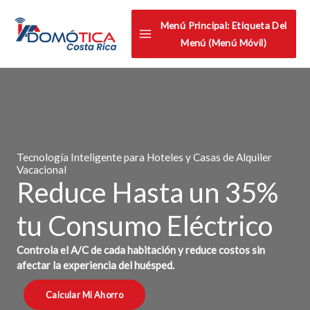
Omitir
Menú Principal: Etiqueta Del
e
Menú (menú Móvil)
ir
al
contenido
Tecnología Inteligente para Hoteles y Casas de Alquiler
Vacacional
Reduce Hasta un 35%
tu Consumo Eléctrico
Controla el A/C de cada habitación y reduce costos sin
afectar la experiencia del huésped.
Calcular Mi Ahorro