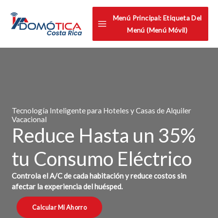
Omitir
Menú Principal: Etiqueta Del
e
Menú (menú Móvil)
ir
al
contenido
Tecnología Inteligente para Hoteles y Casas de Alquiler
Vacacional
Reduce Hasta un 35%
tu Consumo Eléctrico
Controla el A/C de cada habitación y reduce costos sin
afectar la experiencia del huésped.
Calcular Mi Ahorro