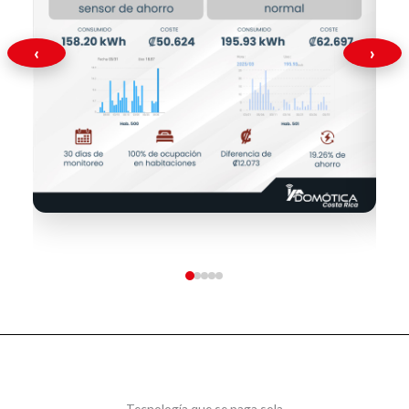
‹
›
Tecnología que se paga sola