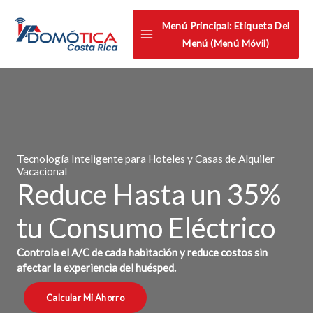
Omitir
Menú Principal: Etiqueta Del
e
Menú (menú Móvil)
ir
al
contenido
Tecnología Inteligente para Hoteles y Casas de Alquiler
Vacacional
Reduce Hasta un 35%
tu Consumo Eléctrico
Controla el A/C de cada habitación y reduce costos sin
afectar la experiencia del huésped.
Calcular Mi Ahorro