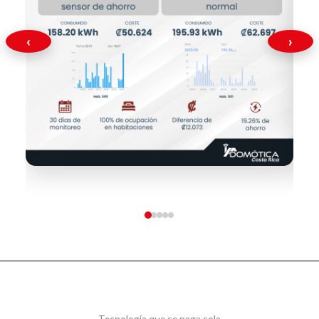
‹
›
Tecnología que se paga sola