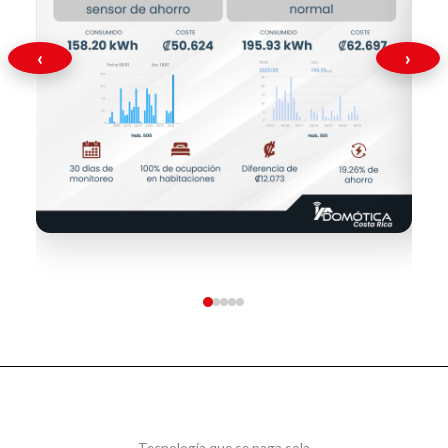
‹
›
Tecnología que se paga sola