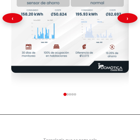
‹
›
Tecnología que se paga sola