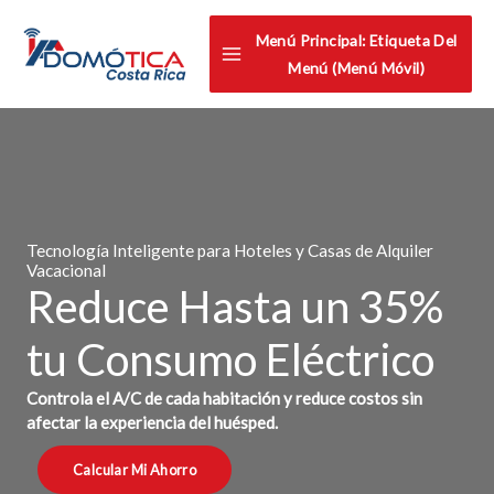
Omitir
Menú Principal: Etiqueta Del
e
Menú (menú Móvil)
ir
al
contenido
Tecnología Inteligente para Hoteles y Casas de Alquiler
Vacacional
Reduce Hasta un 35%
tu Consumo Eléctrico
Controla el A/C de cada habitación y reduce costos sin
afectar la experiencia del huésped.
Calcular Mi Ahorro