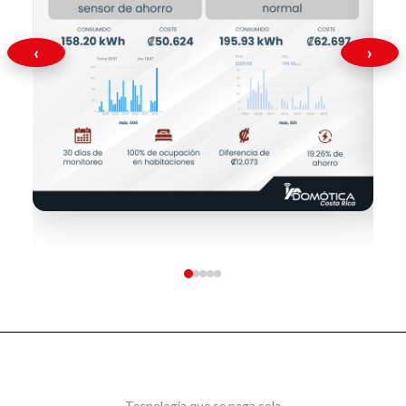
‹
›
Tecnología que se paga sola