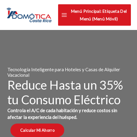
Omitir
Menú Principal: Etiqueta Del
e
Menú (menú Móvil)
ir
al
contenido
Tecnología Inteligente para Hoteles y Casas de Alquiler
Vacacional
Reduce Hasta un 35%
tu Consumo Eléctrico
Controla el A/C de cada habitación y reduce costos sin
afectar la experiencia del huésped.
Calcular Mi Ahorro