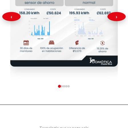
‹
›
Tecnología que se paga sola