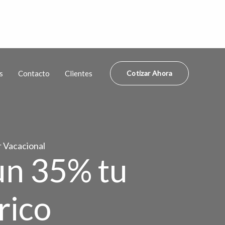
s
Contacto
Clientes
Cotizar Ahora
r Vacacional
un 35% tu
rico