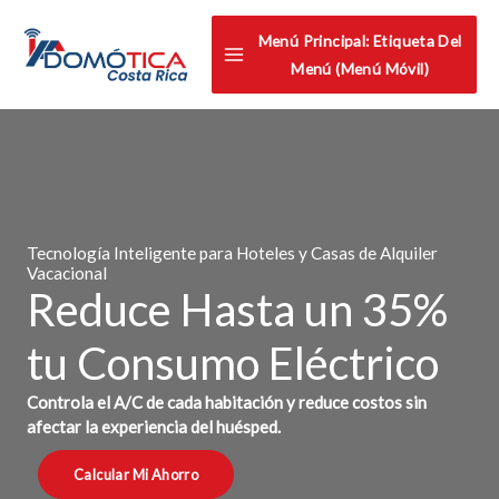
Omitir
Menú Principal: Etiqueta Del
e
Menú (menú Móvil)
ir
al
contenido
Tecnología Inteligente para Hoteles y Casas de Alquiler
Vacacional
Reduce Hasta un 35%
tu Consumo Eléctrico
Controla el A/C de cada habitación y reduce costos sin
afectar la experiencia del huésped.
Calcular Mi Ahorro