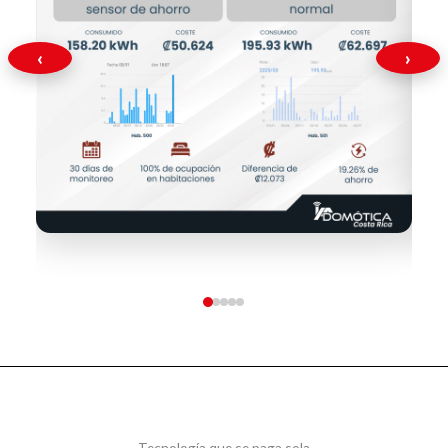
‹
›
Tecnología que se paga sola