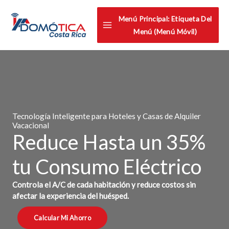
Omitir
Menú Principal: Etiqueta Del
e
Menú (menú Móvil)
ir
al
contenido
Tecnología Inteligente para Hoteles y Casas de Alquiler
Vacacional
Reduce Hasta un 35%
tu Consumo Eléctrico
Controla el A/C de cada habitación y reduce costos sin
afectar la experiencia del huésped.
Calcular Mi Ahorro