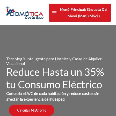
Omitir
Menú Principal: Etiqueta Del
e
Menú (menú Móvil)
ir
al
contenido
Tecnología Inteligente para Hoteles y Casas de Alquiler
Vacacional
Reduce Hasta un 35%
tu Consumo Eléctrico
Controla el A/C de cada habitación y reduce costos sin
afectar la experiencia del huésped.
Calcular Mi Ahorro