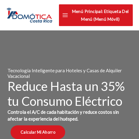
Omitir
Menú Principal: Etiqueta Del
e
Menú (menú Móvil)
ir
al
contenido
Tecnología Inteligente para Hoteles y Casas de Alquiler
Vacacional
Reduce Hasta un 35%
tu Consumo Eléctrico
Controla el A/C de cada habitación y reduce costos sin
afectar la experiencia del huésped.
Calcular Mi Ahorro