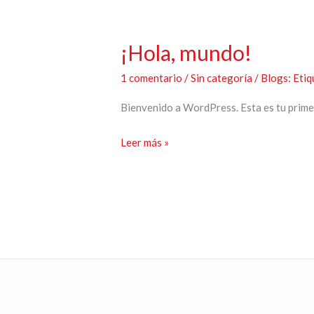
¡Hola, mundo!
1 comentario
/
Sin categoría
/ Blogs: Etiq
Bienvenido a WordPress. Esta es tu primera
¡Hola,
Leer más »
mundo!